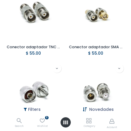
Conector adaptador TNC hembra a TNC hembra
Conector adaptador SMA macho a TNC hembra
$
55.00
$
55.00
Filters
Novedades
0
Conector adaptador N macho a SMA hembra
Conector adaptador N hembra a F hembra
Search
Wishlist
Category
Account