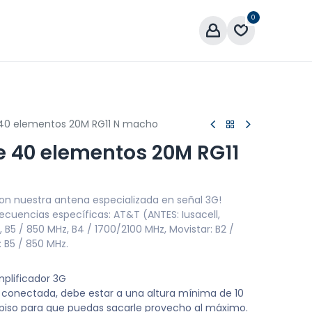
0
áctenos
 40 elementos 20M RG11 N macho
e 40 elementos 20M RG11
con nuestra antena especializada en señal 3G!
ecuencias específicas: AT&T (ANTES: Iusacell,
, B5 / 850 MHz, B4 / 1700/2100 MHz, Movistar: B2 /
: B5 / 850 MHz.
mplificador 3G
 conectada, debe estar a una altura mínima de 10
l piso para que puedas sacarle provecho al máximo.