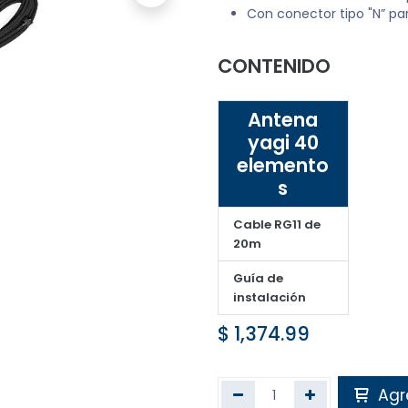
Con conector tipo "N” par
CONTENIDO
Antena
yagi 40
elemento
s
Cable RG11 de
20m
Guía de
instalación
$
1,374.99
Agre