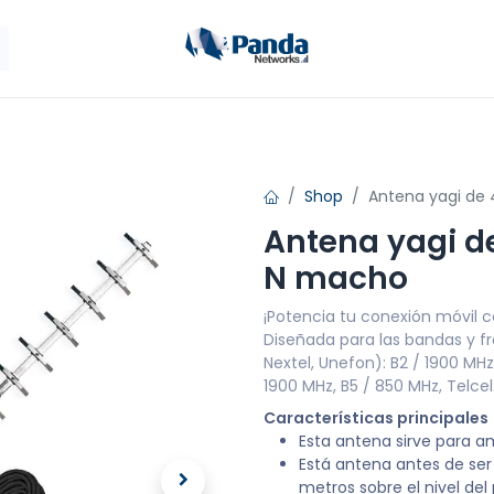
ales
Antenas
Panda Móvil
Tienda
Cont
Shop
Antena yagi de
Antena yagi d
N macho
¡Potencia tu conexión móvil 
Diseñada para las bandas y fr
Nextel, Unefon): B2 / 1900 MHz
1900 MHz, B5 / 850 MHz, Telcel
Características principales
Esta antena sirve para a
Está antena antes de ser
metros sobre el nivel de