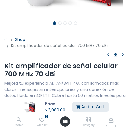
Shop
Kit amplificador de señal celular 700 MHz 70 dBi
Kit amplificador de señal celular
700 MHz 70 dBi
Mejora tu experiencia ALTAN/BAIT 4G, con llamadas más
claras, mensajes sin interrupciones y una conexión de
datos fluida en 4G LTE. Cubre hasta 50 metros lineales para
un máximo de 10 personas
Price:
Add to Cart
$
3,080.00
CARACTERÍSTICAS PRINCIPALES
Cobertura de red: 4G LTE
0
Potencia: 600 mW - 72DBi
Search
Wishlist
Category
Account
Distancia máxima de cobertura: 50 m