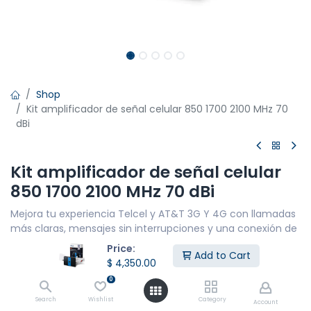
Shop
Kit amplificador de señal celular 850 1700 2100 MHz 70
dBi
Kit amplificador de señal celular
850 1700 2100 MHz 70 dBi
Mejora tu experiencia Telcel y AT&T 3G Y 4G con llamadas
más claras, mensajes sin interrupciones y una conexión de
datos fluida en 4G LTE. Cubre hasta 50 metros lineales para
Price:
Add to Cart
un máximo de 10 personas.
$
4,350.00
CARACTERÍSTICAS PRINCIPALES
0
Cobertura de red: 3G y 4G LTE
Search
Wishlist
Category
Account
Potencia: 600 mW - 72DBi