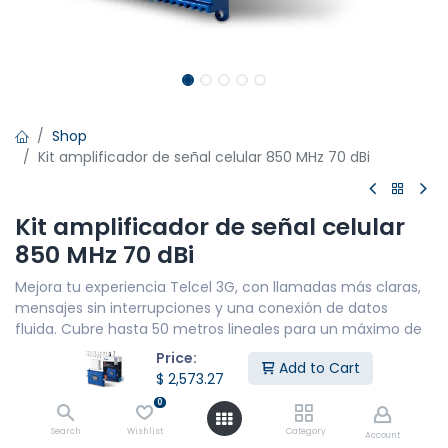
Shop
Kit amplificador de señal celular 850 MHz 70 dBi
Kit amplificador de señal celular
850 MHz 70 dBi
Mejora tu experiencia Telcel 3G, con llamadas más claras,
mensajes sin interrupciones y una conexión de datos
fluida. Cubre hasta 50 metros lineales para un máximo de
10 personas.
Price:
Add to Cart
$
2,573.27
CARACTERÍSTICAS PRINCIPALES
COBERTURA DE RED: 3G
0
Potencia: 600 mW - 72DBi
Search
Wishlist
Category
Account
Distancia máxima de cobertura: 50 m