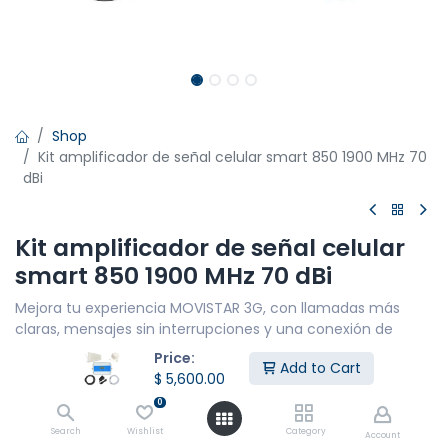
Shop
Kit amplificador de señal celular smart 850 1900 MHz 70
dBi
Kit amplificador de señal celular
smart 850 1900 MHz 70 dBi
Mejora tu experiencia MOVISTAR 3G, con llamadas más
claras, mensajes sin interrupciones y una conexión de
datos fluida, Cubre hasta 50 metros lineales para un
Price:
Add to Cart
máximo de 10 personas
$
5,600.00
CARACTERÍSTICAS PRINCIPALES
0
Cobertura de red: 4G
Search
Wishlist
Category
Account
Potencia: 600 mW - 72DBi