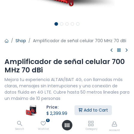
Shop
Amplificador de señal celular 700 MHz 70 dBi
Amplificador de señal celular 700
MHz 70 dBi
Mejora tu experiencia ALTAN/BAIT 4G, con llamadas más
claras, mensajes sin interrupciones y una conexión de
datos fluida en 4G LTE. Cubre hasta 50 metros lineales para
un máximo de 10 personas
Price:
CARACTERÍSTICAS PRINCIPALES
Add to Cart
$
2,399.99
Cobertura de red: 4G LTE
Potencia: 600 mW - 72DBi
0
Distancia máxima de cobertura: 50 m
Search
Wishlist
Category
Account
Frecuencia mínima - Frecuencia máxima: 698 MHz -