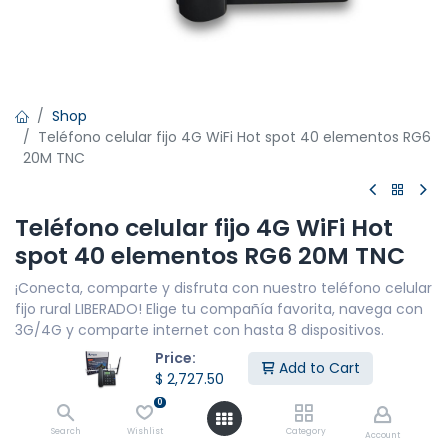
Shop
Teléfono celular fijo 4G WiFi Hot spot 40 elementos RG6
20M TNC
Teléfono celular fijo 4G WiFi Hot
spot 40 elementos RG6 20M TNC
¡Conecta, comparte y disfruta con nuestro teléfono celular
fijo rural LIBERADO! Elige tu compañía favorita, navega con
3G/4G y comparte internet con hasta 8 dispositivos.
Price:
Características principales del teléfono
Add to Cart
$
2,727.50
– GSM 700/850/900/1800/1900 MhZ WCDMA 850/1900
0
AWS 1700/2100 Mhz.
Search
Wishlist
Category
Account